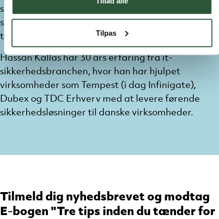
Tillad alle
skal
han
udvikle
og
styrke
Unit
IT’s
sikkerhedsydelser
og
øge den beskyttelse
vi
Tilpas
tilbyder
kræv
ende
virksomheder
.
Hassan
Kallas
har
30 års
erfaring
f
ra
it-
si
kkerhedsbranchen
,
hvor han har
hjulpet
vi
rksomheder
som
Tempest (
i
dag
Infin
igate
)
,
Dubex
og TDC
Erhverv
med at
levere
førende
sikkerhedsløsninger
til
d
anske virksomheder
.
Tilmeld dig nyhedsbrevet og modtag
E-bogen "Tre tips inden du tænder for