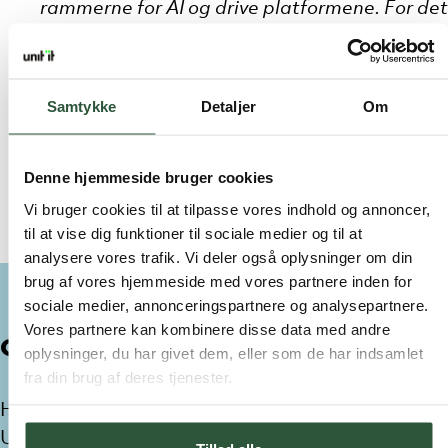
rammerne for AI og drive platformene. For det
kræver helt særlig viden og indsigt, at bygge
den rigtige sikkerhed med AI i fokus. Det er et
strategisk vigtigt område for os, og det er
Samtykke
Detaljer
Om
fundamentalt for vores sikkerhedsindsats de
kommende år, at hjælpe vores kunder med at
få adgang til de sikkerhedsfordele, som AI kan
Denne hjemmeside bruger cookies
give”
, fortæller Hassan Kallas.
Vi bruger cookies til at tilpasse vores indhold og annoncer,
til at vise dig funktioner til sociale medier og til at
analysere vores trafik. Vi deler også oplysninger om din
brug af vores hjemmeside med vores partnere inden for
sociale medier, annonceringspartnere og analysepartnere.
Vores partnere kan kombinere disse data med andre
Om Hassan Kallas
oplysninger, du har givet dem, eller som de har indsamlet
fra din brug af deres tjenester.
Hassan Kallas er
ny
Security Solutions Director
i
Unit IT
.
Sammen med det stærke
sikkerhedsteam