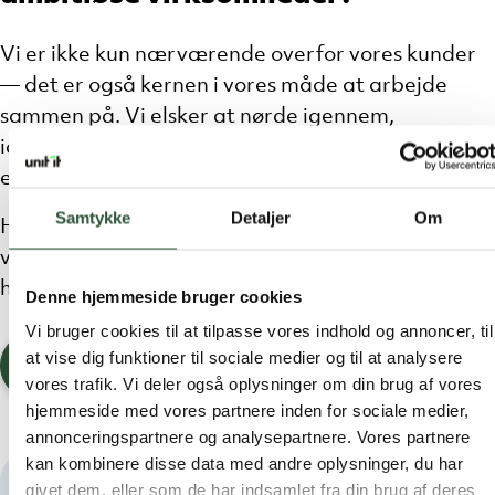
Vi er ikke kun nærværende overfor vores kunder
— det er også kernen i vores måde at arbejde
sammen på. Vi elsker at nørde igennem,
idéudveksle og udvikle os i fællesskab. Både i de
enkelte teams og på tværs.
Samtykke
Detaljer
Om
Hør fra nogle af vores kloge kolleger om hvordan
vi arbejder sammen, udvikler os og hjælper
hinanden - og vores kunder - med at lykkes.
Denne hjemmeside bruger cookies
Vi bruger cookies til at tilpasse vores indhold og annoncer, til
at vise dig funktioner til sociale medier og til at analysere
Kom med på sammenholdet
vores trafik. Vi deler også oplysninger om din brug af vores
hjemmeside med vores partnere inden for sociale medier,
annonceringspartnere og analysepartnere. Vores partnere
kan kombinere disse data med andre oplysninger, du har
givet dem, eller som de har indsamlet fra din brug af deres