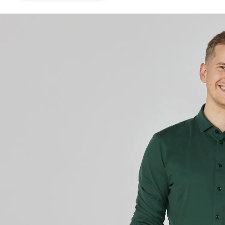
Vi er til ambitiøse forretninger, der
tænker og investerer langsigtet i it
Vi hjælper ambitiøse virksomheder, der har
komplekse it-behov eller krævende
forretningsmål. For teknologi kan løfte, forsvare
og skalere din forretning.
Det skal det faktisk gøre, ellers har du den
forkerte løsning. Eller den forkerte partner.
Vi skal ikke bruge din omsætning på at blive
børsnoteret eller solgt til en kapitalfond. Vi er her