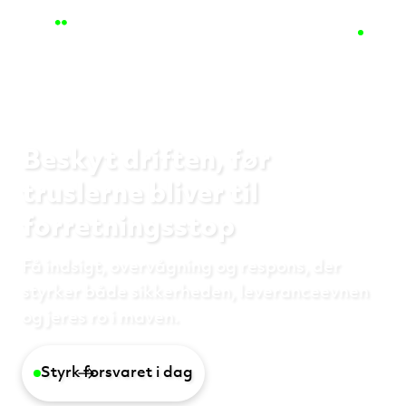
Beskyt driften, før
truslerne bliver til
forretningsstop
Få indsigt, overvågning og respons, der
styrker både sikkerheden, leveranceevnen
og jeres ro i maven.
Styrk forsvaret i dag