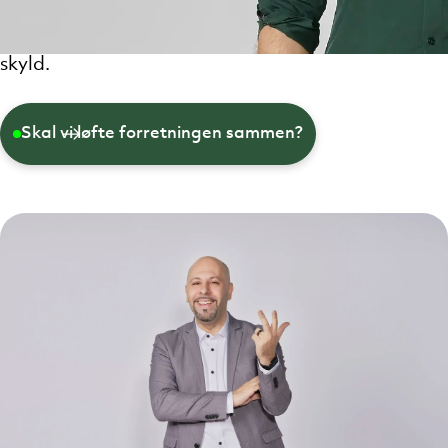
i dag, i morgen og næste år. Sammen kan vi
lægge den rigtige it-strategi for
din
forretnings
skyld.
Skal vi løfte forretningen sammen?