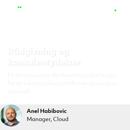
Rådgivning og
konsulentydelser
Få de ressourcer din forretning skal bruge
for at udnytte cloud platforme og services
optimalt.
Anel Habibovic
Manager, Cloud