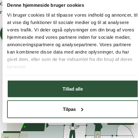
de nyeste teknologier, så du kan få den bedste
Denne hjemmeside bruger cookies
rådgivning på din rejse til skyen.
Vi bruger cookies til at tilpasse vores indhold og annoncer, til
at vise dig funktioner til sociale medier og til at analysere
vores trafik. Vi deler også oplysninger om din brug af vores
Få hjælp af en konsulent
hjemmeside med vores partnere inden for sociale medier,
annonceringspartnere og analysepartnere. Vores partnere
kan kombinere disse data med andre oplysninger, du har
givet dem, eller som de har indsamlet fra din brug af deres
tjenester.
Tillad alle
Tilpas