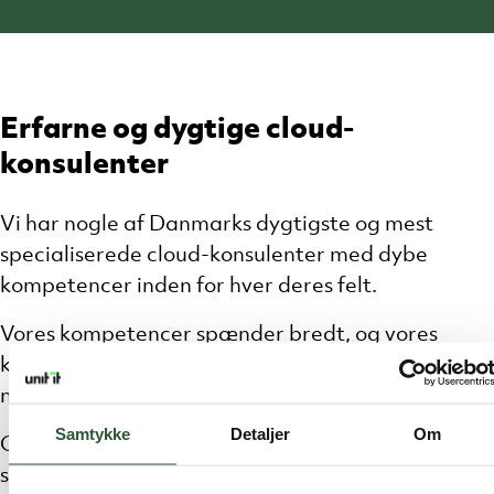
Erfarne og dygtige cloud-
konsulenter
Vi har nogle af Danmarks dygtigste og mest
specialiserede cloud-konsulenter med dybe
kompetencer inden for hver deres felt.
Vores kompetencer spænder bredt, og vores
konsulenter holder sig altid opdaterede med de
nyeste certificeringer.
Samtykke
Detaljer
Om
Gennem kontinuerlig uddannelse og sparring,
sikrer vi, at konsulenterne altid er opdaterede på