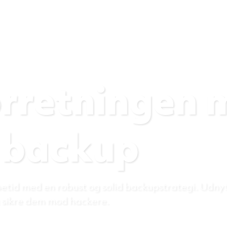
os
orretningen 
 backup
etid med en robust og solid backupstrategi. Udny
g sikre dem mod hackere.