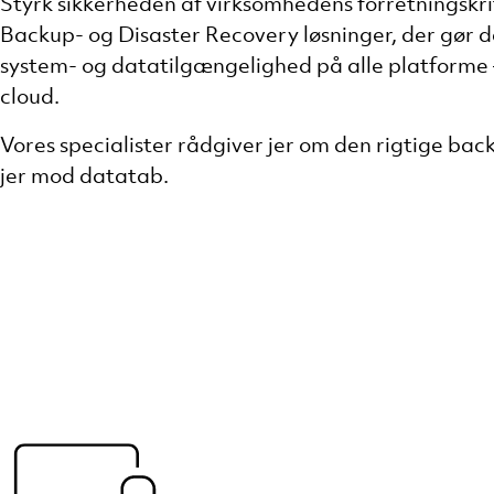
Styrk sikkerheden af virksomhedens forretningskr
Backup- og
Disaster
Recovery
løsninger, der gør d
system- og datatilgængelighed på
alle platforme –
cloud.
Vores specialister rådgiver jer om den rigtige
back
jer mod datatab.