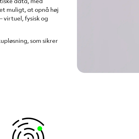
itiske data, med
et muligt, at opnå høj
 virtuel, fysisk og
upløsning, som sikrer