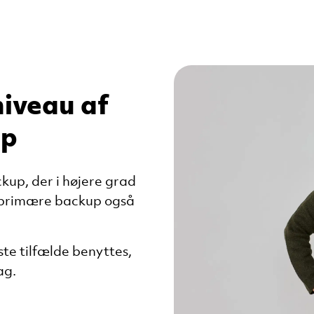
niveau af
up
ckup, der i højere grad
n primære backup også
ste tilfælde benyttes,
g. ​