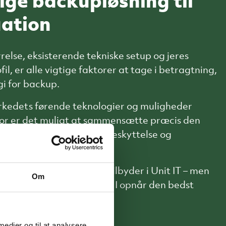
tige backupløsning til
uation
relse, eksisterende tekniske setup og jeres
l, er alle vigtige faktorer at tage i betragtning,
gi for backup.
arkedets førende teknologier og muligheder
or er det muligt at sammensætte præcis den
timal til jeres behov for beskyttelse og
ere om de løsninger vi tilbyder i Unit IT – men
Om
en snak om, hvordan netop I opnår den bedst
eres backup.
 medier og til at analysere