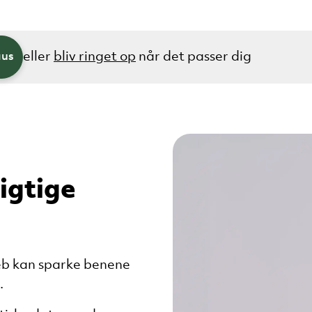
eller
bliv ringet op
når det passer dig
aus
igtige
reb kan sparke benene
.