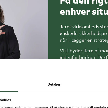
Få den rig
enhver sit
Jeres virksomheds stør
ønskede sikkerhedsprofi
når I lægger en strate
Vi tilbyder flere af m
indenfor backup. Derf
løsning, der er mest op
forretningskrav.
Nedenfor kan du læse m
Detaljer
kontakt os gerne for 
mulige sikkerhed til j
ookies
se vores indhold og annoncer, til at vise dig funktioner til sociale