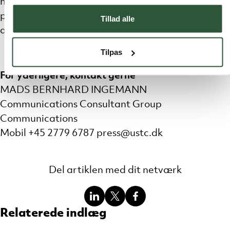
hele tiden, så vi skal kunne identificere og
perspektivere nye muligheder, mens vi holder os
Tillad alle
aktuelle og attraktive,” siger Anja Monrad.
Tilpas
For yderligere, kontakt gerne
MADS BERNHARD INGEMANN
Communications Consultant Group
Communications
Mobil +45 2779 6787 press@ustc.dk
Del artiklen med dit netværk
Del
Del
Del
Relaterede indlæg