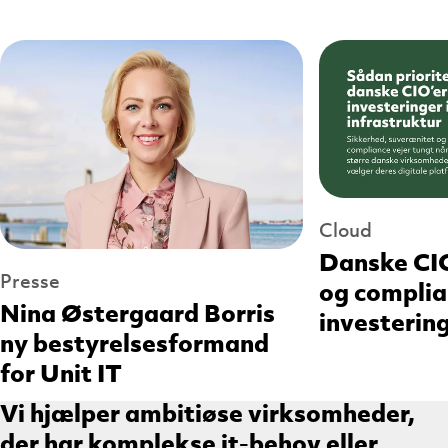
Cloud
Danske CIO
Presse
og complia
Nina Østergaard Borris
investerin
ny bestyrelsesformand
for Unit IT
Vi hjælper ambitiøse virksomheder,
der har komplekse it-behov eller