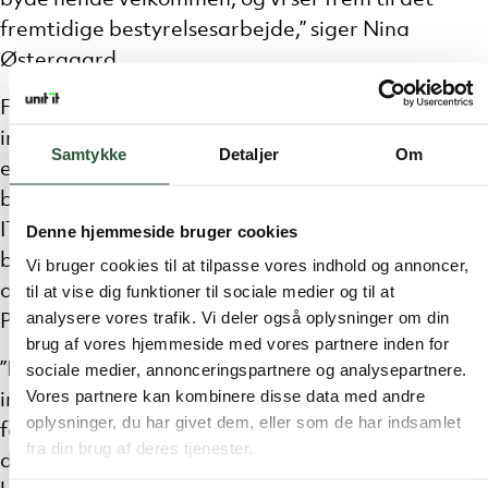
fremtidige bestyrelsesarbejde,” siger Nina
Østergaard.
Foruden erfaring med skaleringer og store
internationale markeder, har Anja Monrad stor
Samtykke
Detaljer
Om
erfaring med bestyrelsesarbejde fra adskillige
bestyrelsesposter i danske virksomheder. Hos Unit
IT bliver et af Anja Monrads succeskriterier at
Denne hjemmeside bruger cookies
bidrage til den stærke synergi mellem bestyrelsen
Vi bruger cookies til at tilpasse vores indhold og annoncer,
og direktionen i IT-virksomheden.
til at vise dig funktioner til sociale medier og til at
analysere vores trafik. Vi deler også oplysninger om din
Pressemeddelelse Middelfart, 1. oktober 2025.
brug af vores hjemmeside med vores partnere inden for
”Det er vigtigt, at vi som bestyrelse kan gå
sociale medier, annonceringspartnere og analysepartnere.
Vores partnere kan kombinere disse data med andre
inspirerede fra møderne, da motivation og
oplysninger, du har givet dem, eller som de har indsamlet
forståelse er en stor værdi i arbejdet med
fra din brug af deres tjenester.
direktionen. Branchen og kundekrav udvikler sig