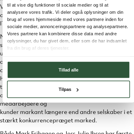
til at vise dig funktioner til sociale medier og til at
Virksomhed i 2020,
analysere vores trafik. Vi deler også oplysninger om din
og sidste år vandt de Partner to Watch prisen for
brug af vores hjemmeside med vores partnere inden for
IT-sikkerhed.
sociale medier, annonceringspartnere og analysepartnere.
Vores partnere kan kombinere disse data med andre
Nina Østergaard Borris siger: -Det har været en
oplysninger, du har givet dem, eller som de har indsamlet
stor fornøjelse at arbejde sammen med Mark som
fra din brug af deres tjenester.
udover
at være en dygtig IT-strateg også har et stort
Tillad alle
corporate hjerte, som banker for stærk kultur.
Han har sat et
tydeligt aftryk på Unit IT og har en meget stor
Tilpas
andel i, at vi evner at fastholde både
medarbejdere og
kunder markant længere end andre selskaber i et
stærkt konkurrencepræget marked.