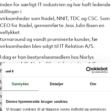
inden for særligt IT-industrien og har haft ledende
stillinger i
virksomheder som Itadel, NNIT, TDC og CSC. Som
CEO for Itadel, gennemførte Jess Julin Ibsen en
vellykket
turnaround og vandt prominente kunder, før
virksomheden blev solgt til IT Relation A/S.
I dag er han bestyrelsesmedlem hos Norlys
Fibernet A/S, Norlys Fiber Infrastruktur A/S og
FastPass Corp.
Under Mark Frihagens ledelse har Unit IT udvidet
Samtykke
Detaljer
Om
forretningen betydeligt og foretaget flere
succesfulde
Denne hjemmeside bruger cookies
opkøb – senest af solvo it. Desuden blev Unit IT
Vi bruger cookies til at tilpasse vores indhold og annoncer,
kåret som Danmarks Mest Anbefalede