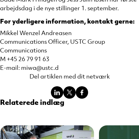
Både Mark Frihagen og Jess Julin Ibsen har første
arbejdsdag i de nye stillinger 1. september.
For yderligere information, kontakt gerne:
Mikkel Wenzel Andreasen
Communications Officer, USTC Group
Communications
M +45 26 79 91 63
E-mail: miwa@ustc.d
Del artiklen med dit netværk
Del
Del
Del
Relaterede indlæg