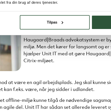
et fra din brug af deres tjenester.
”De var meget
nærværende.
Så de skal
for opfølgningen. Her var det ’svesken på
noget, vi kan gøre bedre – så sig det til 
Tilpas
noget, så har de ordnet det med det s
Haugaard|Braads advokatsystem er bygg
miljø. Men det kører for langsomt og er s
hjælper Unit IT med at gøre Haugaard
Citrix-miljøet.
n imod at være en agil arbejdsplads. Jeg skal kunne 
kan f.eks. være, når jeg sidder i udlandet.
i et offline-miljø kunne tilgå de nødvendige sagsm
gile del. Unit IT har sådan set allerede leveret sys