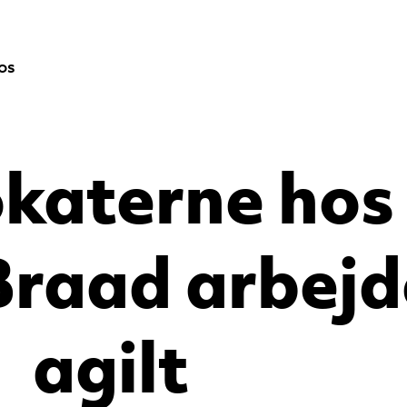
os
katerne hos
raad arbejde
agilt