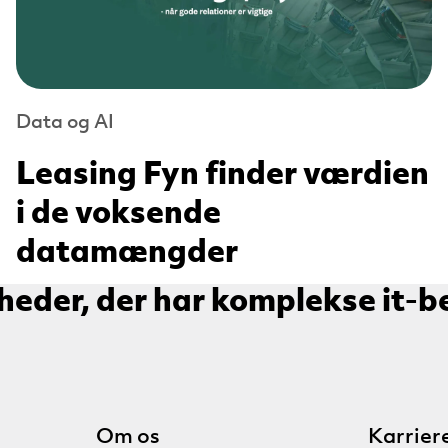
Data og AI
Leasing Fyn finder værdien
i de voksende
datamængder
heder, der har komplekse it-b
Om os
Karrier