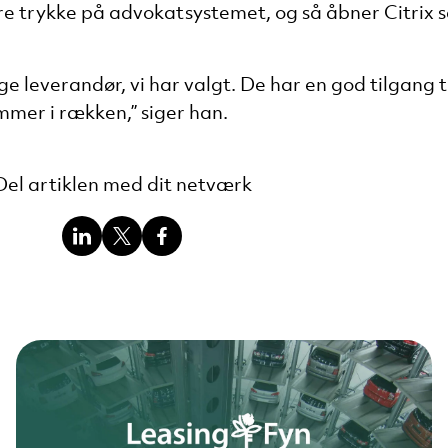
re trykke på advokatsystemet, og så åbner Citrix s
gtige leverandør, vi har valgt. De har en god tilgang 
mmer i rækken,” siger han.
Del artiklen med dit netværk
Del
Del
Del