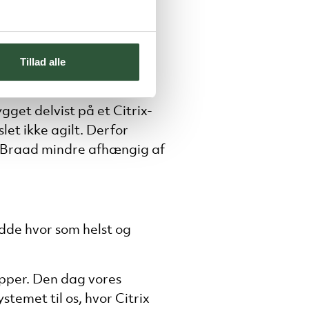
 have stor cadeau – også
 disken’ og ’hvis der er
os’. Og hvis det har været
Tillad alle
amme”.
et delvist på et Citrix-
let ikke agilt. Derfor
|Braad mindre afhængig af
sidde hvor som helst og
apper. Den dag vores
temet til os, hvor Citrix