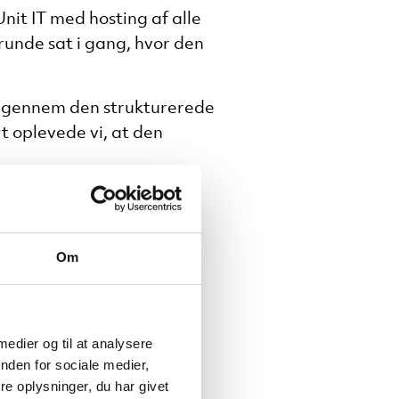
it IT med hosting af alle
runde sat i gang, hvor den
en gennem den strukturerede
t oplevede vi, at den
lige kontakt med Unit IT,
Om
 vise os rundt og fortælle,
prioriteret,” fortæller
 medier og til at analysere
nden for sociale medier,
e oplysninger, du har givet