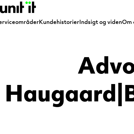
erviceområder
Kundehistorier
Indsigt og viden
Om 
Advo
Haugaard|B