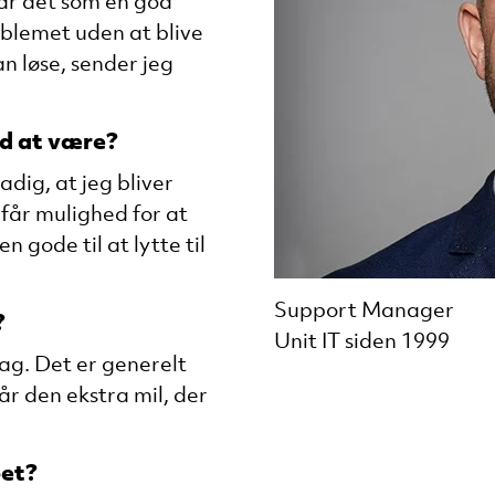
går det som en god
oblemet uden at blive
an løse, sender jeg
ed at være?
adig, at jeg bliver
får mulighed for at
n gode til at lytte til
Support Manager
?
Unit IT siden 1999
ag. Det er generelt
år den ekstra mil, der
bet?