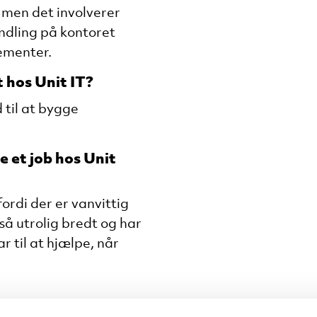
– men det involverer
ndling på kontoret
gementer.
t hos Unit IT?
d til at bygge
e et job hos Unit
ordi der er vanvittig
å utrolig bredt og har
r til at hjælpe, når