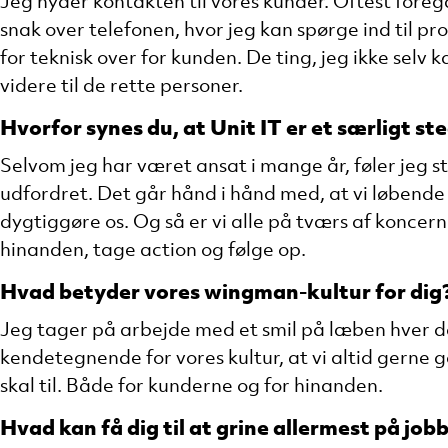
Jeg nyder kontakten til vores kunder. Oftest fore
snak over telefonen, hvor jeg kan spørge ind til pr
for teknisk over for kunden. De ting, jeg ikke selv k
videre til de rette personer.
Hvorfor synes du, at Unit IT er et særligt st
Selvom jeg har været ansat i mange år, føler jeg st
udfordret. Det går hånd i hånd med, at vi løbende 
dygtiggøre os. Og så er vi alle på tværs af koncerne
hinanden, tage action og følge op.
Hvad betyder vores wingman-kultur for dig
Jeg tager på arbejde med et smil på læben hver d
kendetegnende for vores kultur, at vi altid gerne g
skal til. Både for kunderne og for hinanden.
Hvad kan få dig til at grine allermest på job