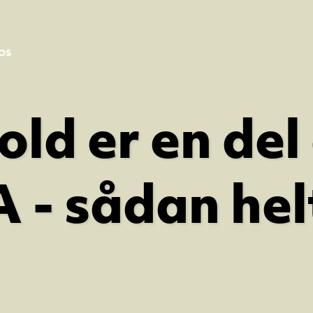
os
d er en del 
 - sådan hel