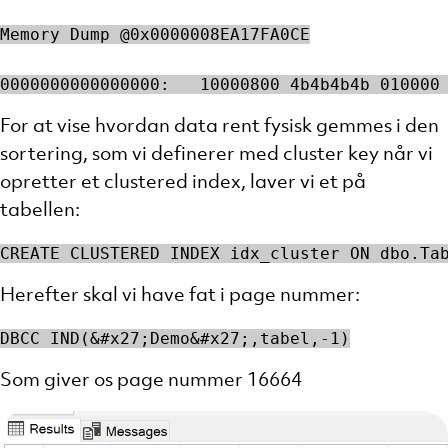
Memory Dump @0x0000008EA17FA0CE
0000000000000000:   10000800 4b4b4b4b 010000
For at vise hvordan data rent fysisk gemmes i den
sortering, som vi definerer med cluster key når vi
opretter et clustered index, laver vi et på
tabellen:
CREATE CLUSTERED INDEX idx_cluster ON dbo.Ta
Herefter skal vi have fat i page nummer:
DBCC IND(&#x27;Demo&#x27;,tabel,-1)
Som giver os page nummer 16664