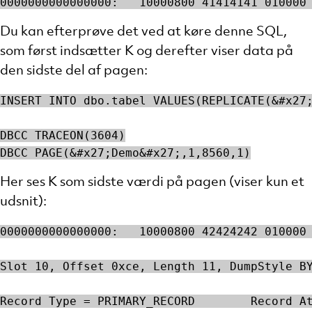
0000000000000000:   10000800 41414141 010000
Du kan efterprøve det ved at køre denne SQL,
som først indsætter K og derefter viser data på
den sidste del af pagen:
INSERT INTO dbo.tabel VALUES(REPLICATE(&#x27
DBCC TRACEON(3604)
DBCC PAGE(&#x27;Demo&#x27;,1,8560,1)
Her ses K som sidste værdi på pagen (viser kun et
udsnit):
0000000000000000:   10000800 42424242 010000
Slot 10, Offset 0xce, Length 11, DumpStyle B
Record Type = PRIMARY_RECORD        Record A