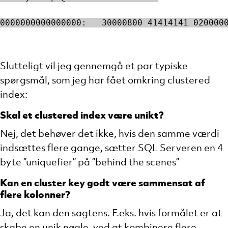
0000000000000000:   30000800 41414141 020000
Slutteligt vil jeg gennemgå et par typiske
spørgsmål, som jeg har fået omkring clustered
index:
Skal et clustered index være unikt?
Nej, det behøver det ikke, hvis den samme værdi
indsættes flere gange, sætter SQL Serveren en 4
byte ”uniquefier” på ”behind the scenes”
Kan en cluster key godt være sammensat af
flere kolonner?
Ja, det kan den sagtens. F.eks. hvis formålet er at
skabe en unik nøgle, ved at kombinere flere