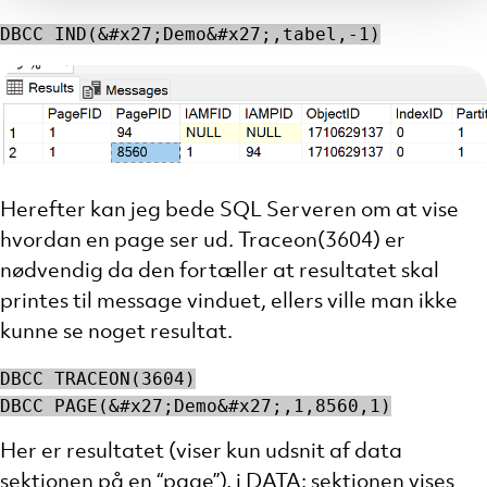
DBCC IND(&#x27;Demo&#x27;,tabel,-1)
Herefter kan jeg bede SQL Serveren om at vise
hvordan en page ser ud. Traceon(3604) er
nødvendig da den fortæller at resultatet skal
printes til message vinduet, ellers ville man ikke
kunne se noget resultat.
DBCC TRACEON(3604)
DBCC PAGE(&#x27;Demo&#x27;,1,8560,1)
Her er resultatet (viser kun udsnit af data
sektionen på en “page”), i DATA: sektionen vises