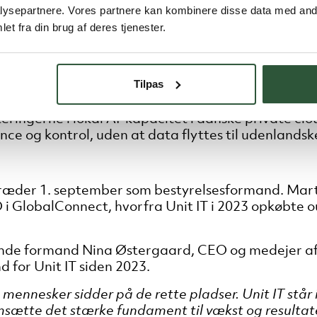
ysepartnere. Vores partnere kan kombinere disse data med andr
 en voksende usikkerhed omkring internationale dat
et fra din brug af deres tjenester.
gt mere for, hvor deres data ligger, hvem der har a
n for infrastruktur, cloud, cybersikkerhed og AI – o
Tilpas
 cloud-løsninger og et stærkt finansielt fundament
teringerne i lokal AI-kapacitet i danske private cl
ance og kontrol
,
uden at data flyttes til udenlandsk
træder
1. september som bestyrelsesformand. Mar
 i GlobalConnect, hvorfra Unit IT i 2023 opkøbte 
de formand Nina Østergaard, CEO og medejer af U
for Unit IT siden 2023.
e mennesker sidder på de rette pladser. Unit IT står
 omsætte det stærke fundament til vækst og result