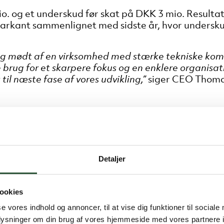
 og et underskud før skat på DKK 3 mio. Resultatet
arkant sammenlignet med sidste år, hvor undersku
 jeg mødt af en virksomhed med stærke tekniske ko
brug for et skarpere fokus og en enklere organisati
il næste fase af vores udvikling,”
siger CEO Thoma
og organisatoriske forandringer har man i det fo
er blevet ryddet op i unødvendige processer og or
inger. Det arbejde er Unit IT nået langt med, og ma
te virksomhedens tekniske kompetencer til værdi f
Detaljer
å at besøge kunder og høre deres oplevelse af Unit 
i kan blive endnu bedre. Kunderne efterspørger høj fa
ookies
Det er præcis den retning, vi arbejder efter,”
siger
se vores indhold og annoncer, til at vise dig funktioner til sociale
oplysninger om din brug af vores hjemmeside med vores partnere i