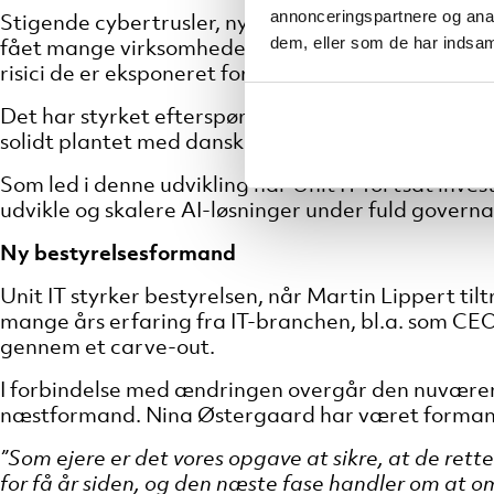
annonceringspartnere og anal
Stigende
cybertrusler
, nye regulatoriske krav og
dem, eller som de har indsaml
fået mange virksomheder til at interessere sig lan
risici de er eksponeret for.
Det har styrket efterspørgslen efter løsninger inde
solidt plantet med dansk ejerskab, danske private
Som led i denne udvikling har Unit IT fortsat inves
udvikle og skalere AI-løsninger under fuld govern
Ny bestyrelsesformand
Unit IT styrker bestyrelsen, når Martin Lippert
til
mange års erfaring fra IT-branchen, bl.a. som CEO
gennem et carve-out.
I forbindelse med ændringen overgår den nuværen
næstformand. Nina Østergaard har været formand 
”Som ejere er det vores opgave at sikre, at de rett
for få år siden, og den næste fase handler om at