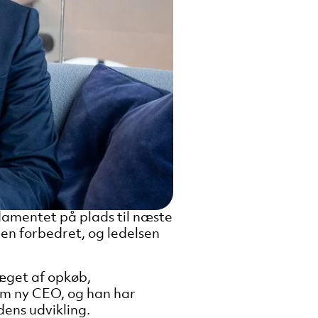
damentet på plads til næste
gen forbedret, og ledelsen
ræget af opkøb,
som ny CEO, og han har
ens udvikling.