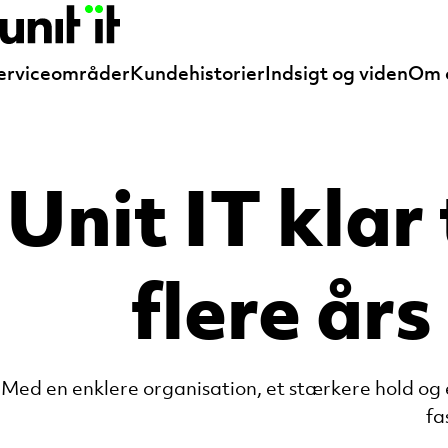
erviceområder
Kundehistorier
Indsigt og viden
Om 
Unit IT klar
flere år
Med en enklere organisation, et stærkere hold og 
fa