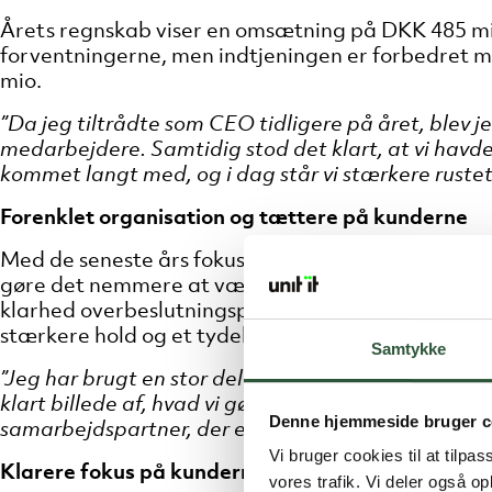
Årets regnskab viser en omsætning på DKK 485 mio.
forventningerne, men indtjeningen er forbedret m
mio.
”Da jeg tiltrådte som CEO tidligere på året, blev
medarbejdere. Samtidig stod det klart, at vi havde 
kommet langt med, og i dag står vi stærkere rustet t
Forenklet organisation og tættere på kunderne
Med de seneste års fokus på vækst gennem opkøb 
gøre det nemmere at være kunde hos Unit IT. Der 
klarhed
over
beslutningsprocesserne og i prioriter
stærkere hold og et tydeligere fokus på at omsæt
Samtykke
”Jeg har brugt en stor del af mine første måneder p
klart billede af, hvad vi gør rigtig godt, og hvor v
Denne hjemmeside bruger c
samarbejdspartner, der er tæt på deres forretning. 
Vi bruger cookies til at tilpas
Klarere fokus på kundernes nye udfordringer
vores trafik. Vi deler også 