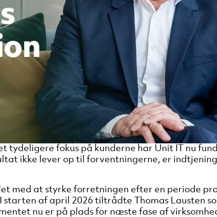
et tydeligere fokus på kunderne har Unit IT nu fun
tat ikke lever op til forventningerne, er indtjenin
det med at styrke forretningen efter en periode p
 I starten af april 2026 tiltrådte Thomas Lausten 
entet nu er på plads for næste fase af virksomhed