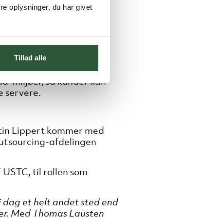
e oplysninger, du har givet
a- og cloudløsninger har
dgang til dem, og hvilke
mråder, hvor Unit IT står
Tillad alle
.
oud-miljøer, så kunder kan
e servere.
tin Lippert kommer med
outsourcing-afdelingen
STC, til rollen som
 i dag et helt andet sted end
ater. Med Thomas Lausten