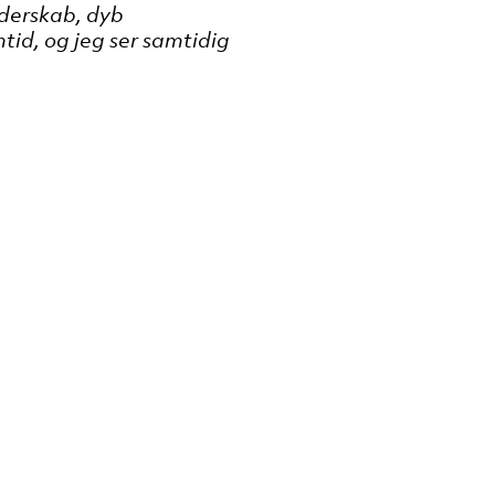
derskab, dyb
mtid,
og
jeg
ser
samtidig