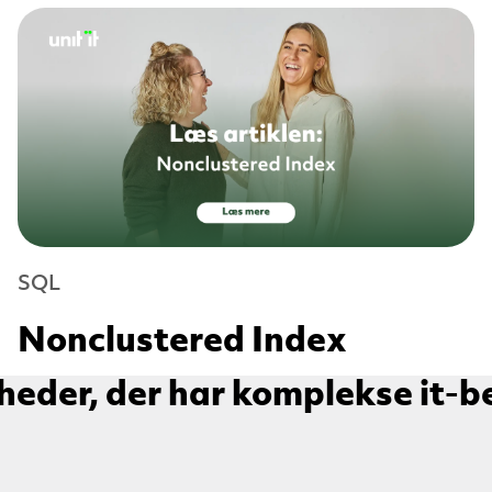
SQL
Nonclustered Index
heder, der har komplekse it-b