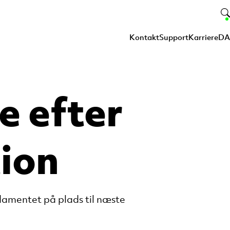
Kontakt
Support
Karriere
DA
e efter
tion
damentet på plads til næste