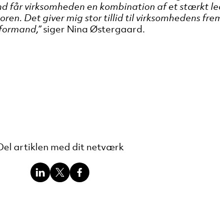
 får virksomheden en kombination af et stærkt le
en. Det giver mig stor tillid til virksomhedens fre
tformand,”
siger Nina Østergaard.
Del artiklen med dit netværk
Del
Del
Del