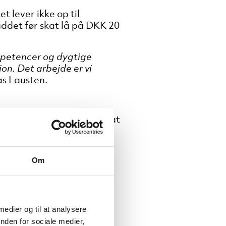
 lever ikke op til
ddet før skat lå på DKK 20
mpetencer og dygtige
on. Det arbejde er vi
s Lausten.
rgangne år arbejdet med at
ganisationslag
og
skabt
n står i dag med et
or kunderne.
Om
IT. Det har givet mig et
glighed, stabilitet og en
 Thomas Lausten.
 medier og til at analysere
nden for sociale medier,