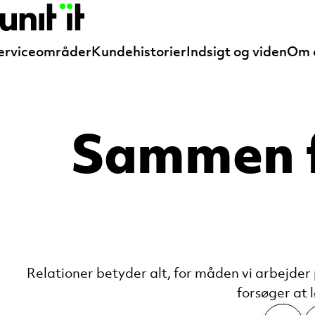
erviceområder
Kundehistorier
Indsigt og viden
Om 
Sammen fl
Relationer betyder alt, for måden vi arbejder 
forsøger at 