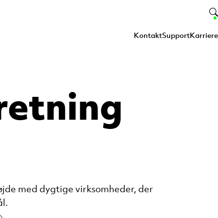
Kontakt
Support
Karriere
retning
nhøjde med dygtige virksomheder, der
l.