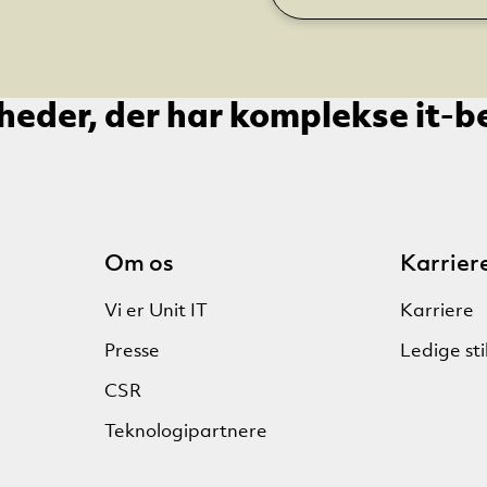
heder, der har komplekse it-b
Om os
Karrier
Vi er Unit IT
Karriere
Presse
Ledige sti
CSR
Teknologipartnere