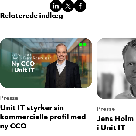
Del
Del
Del
Relaterede indlæg
Presse
Unit IT styrker sin
Presse
kommercielle profil med
Jens Holm 
ny CCO
i Unit IT