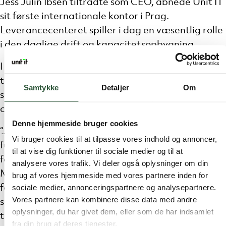
Jess Julin Ibsen tiltrådte som CEO, åbnede Unit IT
sit første internationale kontor i Prag.
Leverancecenteret spiller i dag en væsentlig rolle
i den daglige drift og kapacitetsopbygning.
I sin nye rolle skal Jess Julin Ibsen bl.a. være med
til at realisere synergier på tværs af USTCs
Samtykke
Detaljer
Om
selskaber, særligt inden for IT-infrastruktur,
cybersikkerhed og AI.
Denne hjemmeside bruger cookies
“Jess har været afgørende for at styrke
Vi bruger cookies til at tilpasse vores indhold og annoncer,
fundamentet i Unit IT. Derfor er vi meget glade
til at vise dig funktioner til sociale medier og til at
for, at han fortsætter som strategisk rådgiver.
analysere vores trafik. Vi deler også oplysninger om din
Med hans erfaring og dybe forståelse for både
brug af vores hjemmeside med vores partnere inden for
sociale medier, annonceringspartnere og analysepartnere.
forretning og teknologi får vi en vigtig
Vores partnere kan kombinere disse data med andre
sparringspartner, som kan være med til at samle
oplysninger, du har givet dem, eller som de har indsamlet
trådene på tværs af USTC og støtte ledelsen i at
fra din brug af deres tjenester.