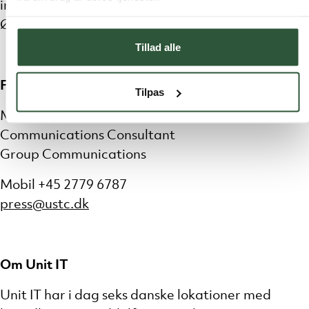
indfri det fulde potentiale i Unit IT”, siger Nina
Østergaard.
Tillad alle
For yderligere information, kontakt gerne:
Tilpas
MADS INGEMANN BERNHARD
Communications Consultant
Group Communications
Mobil +45 2779 6787
press@ustc.dk
Om Unit IT
Unit IT har i dag seks danske lokationer med